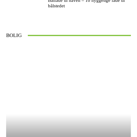
Bålfade til haven – 10 hyggelige fade til
bålstedet
BOLIG