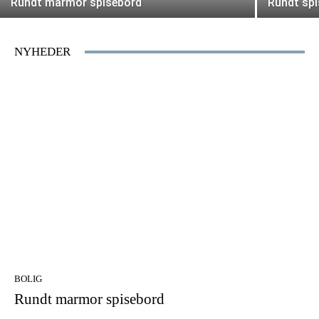
Rundt marmor spisebord
Rundt sp
NYHEDER
BOLIG
Rundt marmor spisebord