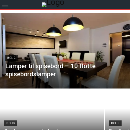
BOLIG
Lamper til spisebord – 10 flotte
spisebordslamper
BOLIG
BOLIG