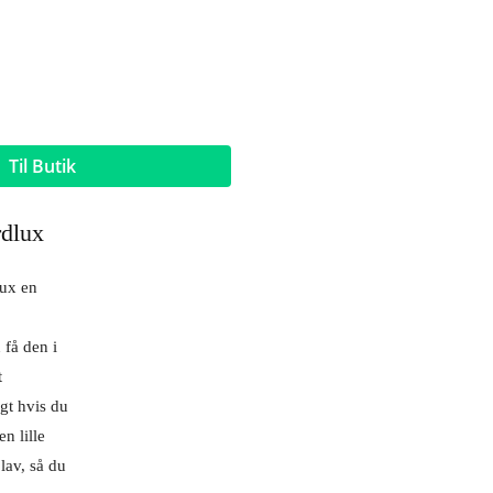
Til Butik
rdlux
lux en
 få den i
t
igt hvis du
en lille
lav, så du