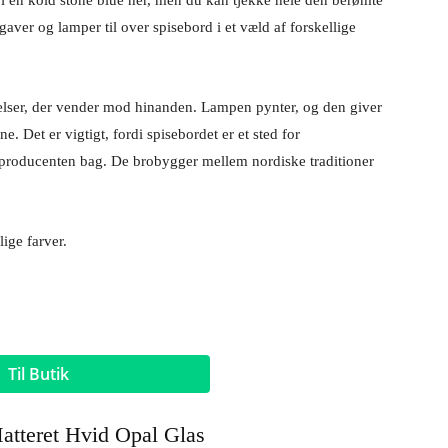
r i en kold stone blue her, men du kan tjekke hele den berømte
ver og lamper til over spisebord i et væld af forskellige
rrelser, der vender mod hinanden. Lampen pynter, og den giver
ne. Det er vigtigt, fordi spisebordet er et sted for
 producenten bag. De brobygger mellem nordiske traditioner
ige farver.
Til Butik
teret Hvid Opal Glas