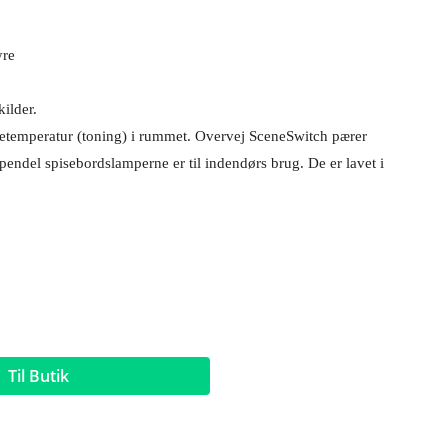
yre
ilder.
farvetemperatur (toning) i rummet. Overvej SceneSwitch pærer
ndel spisebordslamperne er til indendørs brug. De er lavet i
Til Butik