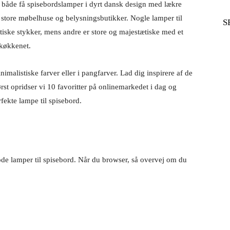
n både få spisebordslamper i dyrt dansk design med lækre
e store møbelhuse og belysningsbutikker. Nogle lamper til
S
tiske stykker, mens andre er store og majestætiske med et
r køkkenet.
malistiske farver eller i pangfarver. Lad dig inspirere af de
 Først opridser vi 10 favoritter på onlinemarkedet i dag og
rfekte lampe til spisebord.
gode lamper til spisebord. Når du browser, så overvej om du