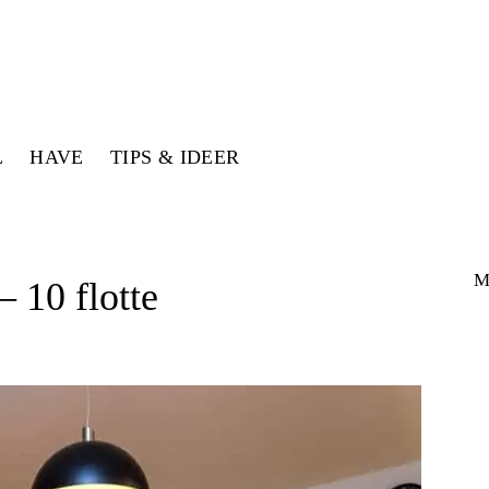
L
HAVE
TIPS & IDEER
M
– 10 flotte