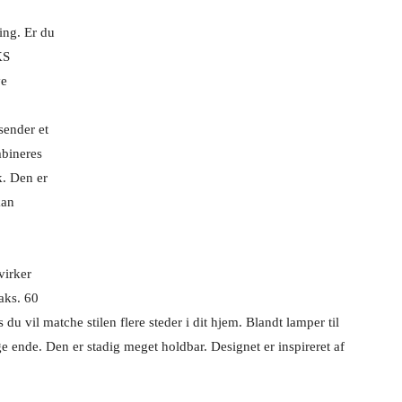
ing. Er du
KS
ye
.
sender et
mbineres
k. Den er
kan
virker
aks. 60
 du vil matche stilen flere steder i dit hjem. Blandt lamper til
e ende. Den er stadig meget holdbar. Designet er inspireret af