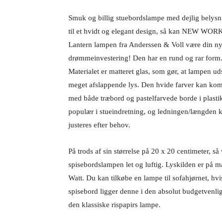
Smuk og billig stuebordslampe med dejlig belysn
til et hvidt og elegant design, så kan NEW WOR
Lantern lampen fra Anderssen & Voll være din n
drømmeinvestering! Den har en rund og rar form
Materialet er matteret glas, som gør, at lampen ud
meget afslappende lys. Den hvide farver kan ko
med både træbord og pastelfarvede borde i plasti
populær i stueindretning, og ledningen/længden 
justeres efter behov.
På trods af sin størrelse på 20 x 20 centimeter, så 
spisebordslampen let og luftig. Lyskilden er på m
Watt. Du kan tilkøbe en lampe til sofahjørnet, hvis
spisebord ligger denne i den absolut budgetvenlig
den klassiske rispapirs lampe.