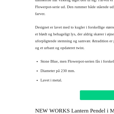
danskerne har virkelig taget den til sig! Farven e
Flowerpot-serie ud. Den rummer både stående udga
farver.
Designet er lavet med to kugler i forskellige stø
et blødt og behageligt lys, der aldrig skærer i øjne
uforpligtende stemning og samvær. &tradition er
og et urbant og opdateret twist.
Stone Blue, men Flowerpot-serien fås i forskell
Diameter på 230 mm.
Lavet i metal.
NEW WORKS Lantern Pendel i Mat